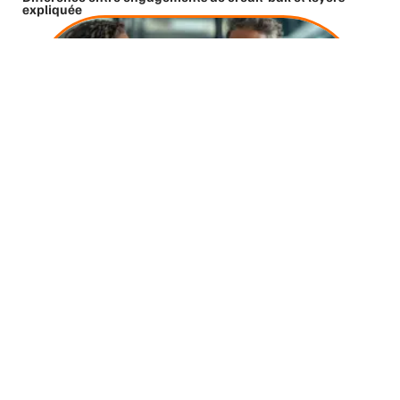
expliquée
10 mars 2026
Obtention d’un financement à 110% : stratégies et
astuces essentielles