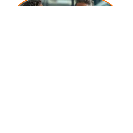
10 mars 2026
Obtention d’un financement à 110% : stratégies et
astuces essentielles